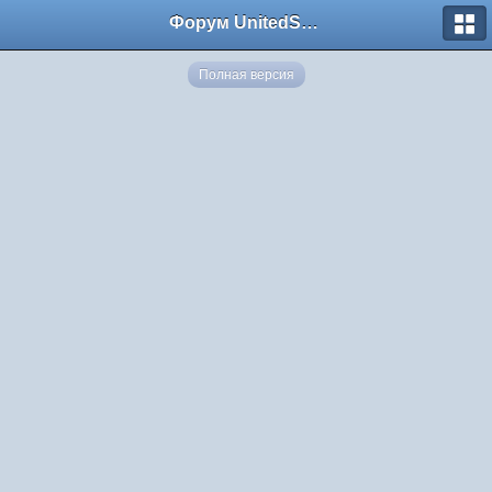
Форум UnitedSouth
Полная версия