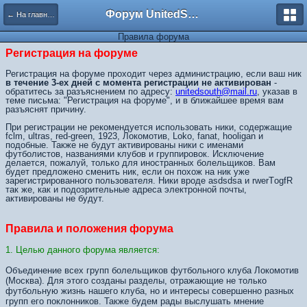
Форум UnitedSouth
← На главную
Правила форума
Регистрация на форуме
Регистрация на форуме проходит через администрацию, если ваш ник
в течение 3-ех дней с момента регистрации не активирован
-
обратитесь за разъяснением по адресу:
unitedsouth@mail.ru
, указав в
теме письма: "Регистрация на форуме", и в ближайшее время вам
разъяснят причину.
При регистрации не рекомендуется использовать ники, содержащие
fclm, ultras, red-green, 1923, Локомотив, Loko, fanat, hooligan и
подобные. Также не будут активированы ники с именами
футболистов, названиями клубов и группировок. Исключение
делается, пожалуй, только для иностранных болельщиков. Вам
будет предложено сменить ник, если он похож на ник уже
зарегистрированного пользователя. Ники вроде asdsdsa и rwerTоgfR
так же, как и подозрительные адреса электронной почты,
активированы не будут.
Правила и положения форума
1. Целью данного форума является:
Объединение всех групп болельщиков футбольного клуба Локомотив
(Москва). Для этого созданы разделы, отражающие не только
футбольную жизнь нашего клуба, но и интересы совершенно разных
групп его поклонников. Также будем рады выслушать мнение