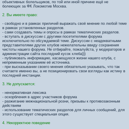
объективных болельщиков, по той или иной причине ещё не
болеющих за ФК Локомотив Москва.
2. Вы имеете право:
- свободно и в рамках приличий выражать своё мнение по любой теме
в рамках установленных разделов.
- сами создавать темы и опросы в рамках тематических разделов.
- вступать в дискуссии с другими посетителями форума
исключительно по обсуждаемой теме. Дискуссии с неадекватными
представителями других клубов нежелательны ввиду сохранения
чистоты нашего форума. Не отбирайте, пожалуйста, у модераторов и
администрации сайта последний кусок хлеба)))
- публиковать информацию, касающуюся жизни нашего клуба, с
непременным указанием её источника.
- при высказывании своего мнения обязательно указывать, что так
считаете именно вы, а не позиционировать свои взгляды как истину в
последней инстанции.
3. Не допускается:
- ненормативная лексика
- оскорбления в адрес участников форума
- разжигание межнациональной розни, призывы к противозаконным
действиям
- использование тематических разделов для личных сообщений, для
этого существует специальная опция.
4. Некорректное поведение