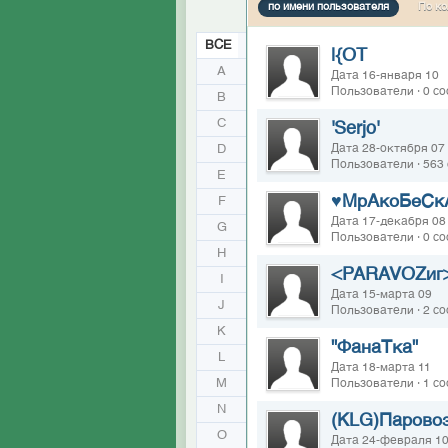
по имени пользователя
По ко
ВСЕ
|{OT
A
Дата 16-января 10
Пользователи · 0 с
B
C
'Serjo'
D
Дата 28-октября 07
Пользователи · 563
E
♥МрАкоБеСк
F
Дата 17-декабря 08
G
Пользователи · 0 с
H
<PARAVOZиг
I
Дата 15-марта 09
J
Пользователи · 2 с
K
"ФанаТка"
L
Дата 18-марта 11
M
Пользователи · 1 с
N
(KLG)Парово
O
Дата 24-февраля 1