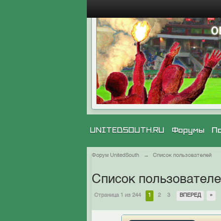
UNITEDSOUTH.RU
Форумы
П
Форум UnitedSouth
→
Список пользователей
Список пользовател
Страница 1 из 244
1
2
3
ВПЕРЕД
»