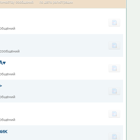
личеству сообщений
по дате регистрации
ообщений
 сообщений
А♥
ообщений
>
ообщений
ообщений
зик
0