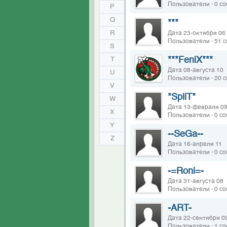
Пользователи · 0 с
P
Q
***
R
Дата 23-октября 06
Пользователи · 51 
S
***FeniX***
T
Дата 08-августа 10
U
Пользователи · 20 
V
*SpliT*
W
Дата 13-февраля 0
X
Пользователи · 0 с
Y
--SeGa--
Z
Дата 16-апреля 11
Пользователи · 0 с
-=Roni=-
Дата 31-августа 08
Пользователи · 0 с
-ART-
Дата 22-сентября 0
Пользователи · 1 с