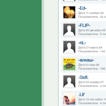
-Ed-
Дата 11-ноября 09
Пользователи · 22 
-FLIP-
Дата 05-декабря 06
Пользователи · 5 с
-nL-
Дата 27-марта 08
Пользователи · 142
-алкаш-
Дата 01-мая 08
Пользователи · 168
.Guti.
Дата 05-января 07
Пользователи · 2 с
.Lil'
Дата 10-сентября 1
Пользователи · 4 с