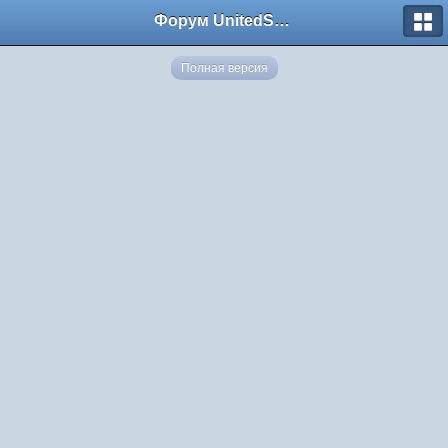
Форум UnitedSouth
Полная версия