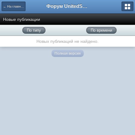
Форум UnitedSouth
← На главную
Новые публикации
По типу
По времени
Новых публикаций не найдено.
Полная версия