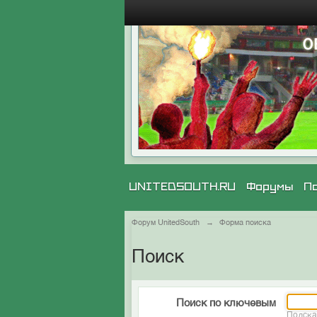
UNITEDSOUTH.RU
Форумы
П
Форум UnitedSouth
→
Форма поиска
Поиск
Поиск по ключевым
Подска