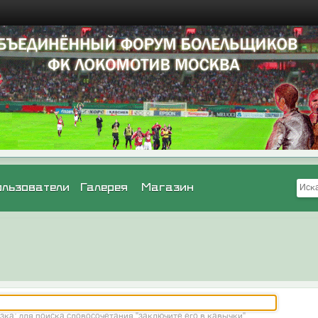
ользователи
Галерея
Магазин
зка: для поиска словосочетания "заключите его в кавычки"