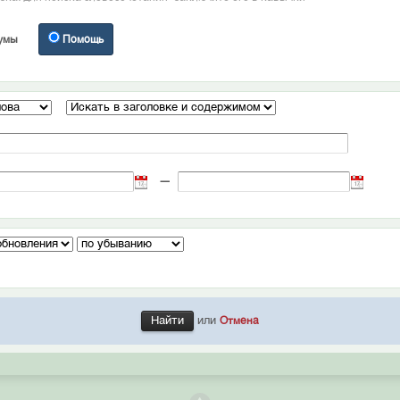
умы
Помощь
—
или
Отмена