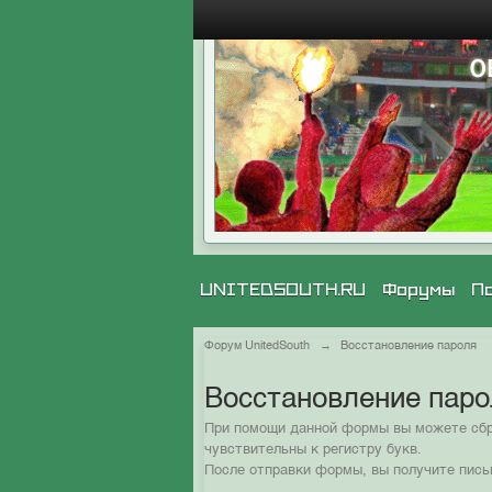
UNITEDSOUTH.RU
Форумы
П
Форум UnitedSouth
→
Восстановление пароля
Восстановление пар
При помощи данной формы вы можете сбро
чувствительны к регистру букв.
После отправки формы, вы получите пись