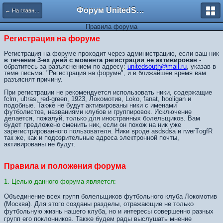
Форум UnitedSouth
← На главную
Правила форума
Регистрация на форуме
Регистрация на форуме проходит через администрацию, если ваш ник
в течение 3-ех дней с момента регистрации не активирован
-
обратитесь за разъяснением по адресу:
unitedsouth@mail.ru
, указав в
теме письма: "Регистрация на форуме", и в ближайшее время вам
разъяснят причину.
При регистрации не рекомендуется использовать ники, содержащие
fclm, ultras, red-green, 1923, Локомотив, Loko, fanat, hooligan и
подобные. Также не будут активированы ники с именами
футболистов, названиями клубов и группировок. Исключение
делается, пожалуй, только для иностранных болельщиков. Вам
будет предложено сменить ник, если он похож на ник уже
зарегистрированного пользователя. Ники вроде asdsdsa и rwerTоgfR
так же, как и подозрительные адреса электронной почты,
активированы не будут.
Правила и положения форума
1. Целью данного форума является:
Объединение всех групп болельщиков футбольного клуба Локомотив
(Москва). Для этого созданы разделы, отражающие не только
футбольную жизнь нашего клуба, но и интересы совершенно разных
групп его поклонников. Также будем рады выслушать мнение