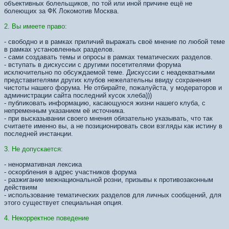
объективных болельщиков, по той или иной причине ещё не
болеющих за ФК Локомотив Москва.
2. Вы имеете право:
- свободно и в рамках приличий выражать своё мнение по любой теме
в рамках установленных разделов.
- сами создавать темы и опросы в рамках тематических разделов.
- вступать в дискуссии с другими посетителями форума
исключительно по обсуждаемой теме. Дискуссии с неадекватными
представителями других клубов нежелательны ввиду сохранения
чистоты нашего форума. Не отбирайте, пожалуйста, у модераторов и
администрации сайта последний кусок хлеба)))
- публиковать информацию, касающуюся жизни нашего клуба, с
непременным указанием её источника.
- при высказывании своего мнения обязательно указывать, что так
считаете именно вы, а не позиционировать свои взгляды как истину в
последней инстанции.
3. Не допускается:
- ненормативная лексика
- оскорбления в адрес участников форума
- разжигание межнациональной розни, призывы к противозаконным
действиям
- использование тематических разделов для личных сообщений, для
этого существует специальная опция.
4. Некорректное поведение