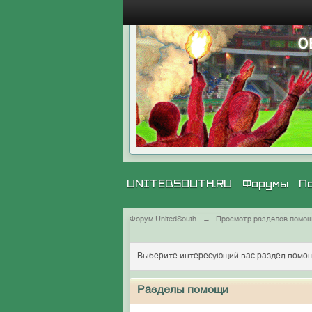
UNITEDSOUTH.RU
Форумы
П
Форум UnitedSouth
→
Просмотр разделов помо
Выберите интересующий вас раздел помощ
Разделы помощи