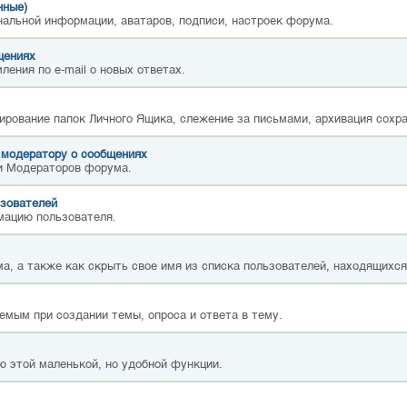
нные)
нальной информации, аватаров, подписи, настроек форума.
щениях
ления по e-mail о новых ответах.
ирование папок Личного Ящика, слежение за письмами, архивация сохр
 модератору о сообщениях
и Модераторов форума.
зователей
мацию пользователя.
а, а также как скрыть свое имя из списка пользователей, находящихс
емым при создании темы, опроса и ответа в тему.
ю этой маленькой, но удобной функции.