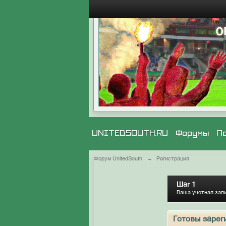
UNITEDSOUTH.RU
Форумы
П
Форум UnitedSouth
→
Регистрация
Шаг 1
Ваша учетная зап
Готовы зарег