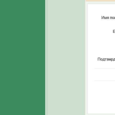
Имя по
E
Подтверд