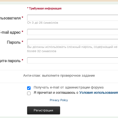
* Требуемая информация
льзователя
*
От 3 до 26 символов
-mail адрес
*
Пароль
*
Вы должны использовать сложный пароль, содержащий не 
более 32 символов
ите пароль
*
Анти-спам: выполните проверочное задание
Получать e-mail от администрации форума
Я прочитал и соглашаюсь с
Условия использования
Privacy Policy