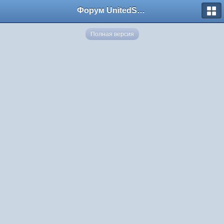
Форум UnitedSouth
Полная версия