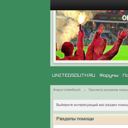
UNITEDSOUTH.RU
Форумы
П
Форум UnitedSouth
→
Просмотр разделов помо
Выберите интересующий вас раздел помощ
Разделы помощи