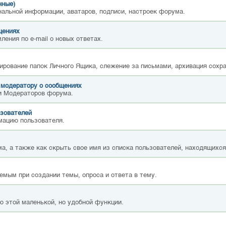
нные)
нальной информации, аватаров, подписи, настроек форума.
щениях
ления по e-mail о новых ответах.
ирование папок Личного Ящика, слежение за письмами, архивация сохр
 модератору о сообщениях
и Модераторов форума.
зователей
мацию пользователя.
а, а также как скрыть свое имя из списка пользователей, находящихс
емым при создании темы, опроса и ответа в тему.
ю этой маленькой, но удобной функции.