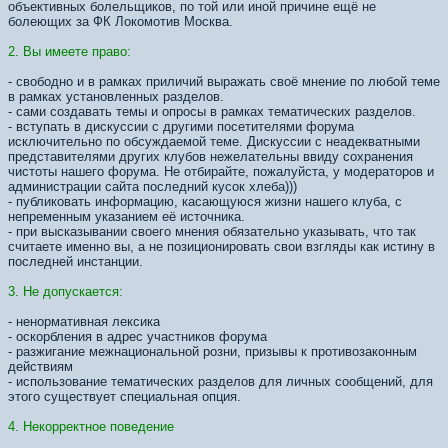
объективных болельщиков, по той или иной причине ещё не
болеющих за ФК Локомотив Москва.
2. Вы имеете право:
- свободно и в рамках приличий выражать своё мнение по любой теме
в рамках установленных разделов.
- сами создавать темы и опросы в рамках тематических разделов.
- вступать в дискуссии с другими посетителями форума
исключительно по обсуждаемой теме. Дискуссии с неадекватными
представителями других клубов нежелательны ввиду сохранения
чистоты нашего форума. Не отбирайте, пожалуйста, у модераторов и
администрации сайта последний кусок хлеба)))
- публиковать информацию, касающуюся жизни нашего клуба, с
непременным указанием её источника.
- при высказывании своего мнения обязательно указывать, что так
считаете именно вы, а не позиционировать свои взгляды как истину в
последней инстанции.
3. Не допускается:
- ненормативная лексика
- оскорбления в адрес участников форума
- разжигание межнациональной розни, призывы к противозаконным
действиям
- использование тематических разделов для личных сообщений, для
этого существует специальная опция.
4. Некорректное поведение