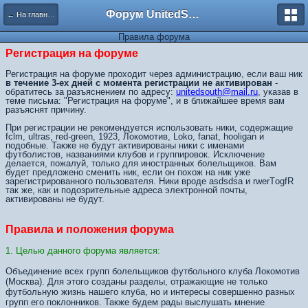
Форум UnitedSouth
← На главную
Правила форума
Регистрация на форуме
Регистрация на форуме проходит через администрацию, если ваш ник
в течение 3-ех дней с момента регистрации не активирован
-
обратитесь за разъяснением по адресу:
unitedsouth@mail.ru
, указав в
теме письма: "Регистрация на форуме", и в ближайшее время вам
разъяснят причину.
При регистрации не рекомендуется использовать ники, содержащие
fclm, ultras, red-green, 1923, Локомотив, Loko, fanat, hooligan и
подобные. Также не будут активированы ники с именами
футболистов, названиями клубов и группировок. Исключение
делается, пожалуй, только для иностранных болельщиков. Вам
будет предложено сменить ник, если он похож на ник уже
зарегистрированного пользователя. Ники вроде asdsdsa и rwerTоgfR
так же, как и подозрительные адреса электронной почты,
активированы не будут.
Правила и положения форума
1. Целью данного форума является:
Объединение всех групп болельщиков футбольного клуба Локомотив
(Москва). Для этого созданы разделы, отражающие не только
футбольную жизнь нашего клуба, но и интересы совершенно разных
групп его поклонников. Также будем рады выслушать мнение