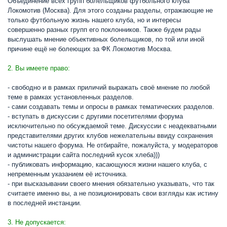
Объединение всех групп болельщиков футбольного клуба
Локомотив (Москва). Для этого созданы разделы, отражающие не
только футбольную жизнь нашего клуба, но и интересы
совершенно разных групп его поклонников. Также будем рады
выслушать мнение объективных болельщиков, по той или иной
причине ещё не болеющих за ФК Локомотив Москва.
2. Вы имеете право:
- свободно и в рамках приличий выражать своё мнение по любой
теме в рамках установленных разделов.
- сами создавать темы и опросы в рамках тематических разделов.
- вступать в дискуссии с другими посетителями форума
исключительно по обсуждаемой теме. Дискуссии с неадекватными
представителями других клубов нежелательны ввиду сохранения
чистоты нашего форума. Не отбирайте, пожалуйста, у модераторов
и администрации сайта последний кусок хлеба)))
- публиковать информацию, касающуюся жизни нашего клуба, с
непременным указанием её источника.
- при высказывании своего мнения обязательно указывать, что так
считаете именно вы, а не позиционировать свои взгляды как истину
в последней инстанции.
3. Не допускается: