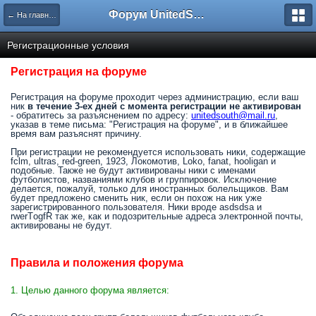
Форум UnitedSouth
← На главную
Регистрационные условия
Регистрация на форуме
Регистрация на форуме проходит через администрацию, если ваш
ник
в течение 3-ех дней с момента регистрации не активирован
- обратитесь за разъяснением по адресу:
unitedsouth@mail.ru
,
указав в теме письма: "Регистрация на форуме", и в ближайшее
время вам разъяснят причину.
При регистрации не рекомендуется использовать ники, содержащие
fclm, ultras, red-green, 1923, Локомотив, Loko, fanat, hooligan и
подобные. Также не будут активированы ники с именами
футболистов, названиями клубов и группировок. Исключение
делается, пожалуй, только для иностранных болельщиков. Вам
будет предложено сменить ник, если он похож на ник уже
зарегистрированного пользователя. Ники вроде asdsdsa и
rwerTоgfR так же, как и подозрительные адреса электронной почты,
активированы не будут.
Правила и положения форума
1. Целью данного форума является: