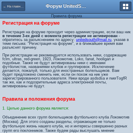
Форум UnitedSouth
← На главную
Правила форума
Регистрация на форуме
Регистрация на форуме проходит через администрацию, если ваш ник
в течение 3-ех дней с момента регистрации не активирован
-
обратитесь за разъяснением по адресу:
unitedsouth@mail.ru
, указав в
теме письма: "Регистрация на форуме", и в ближайшее время вам
разъяснят причину.
При регистрации не рекомендуется использовать ники, содержащие
fclm, ultras, red-green, 1923, Локомотив, Loko, fanat, hooligan и
подобные. Также не будут активированы ники с именами
футболистов, названиями клубов и группировок. Исключение
делается, пожалуй, только для иностранных болельщиков. Вам
будет предложено сменить ник, если он похож на ник уже
зарегистрированного пользователя. Ники вроде asdsdsa и rwerTоgfR
так же, как и подозрительные адреса электронной почты,
активированы не будут.
Правила и положения форума
1. Целью данного форума является:
Объединение всех групп болельщиков футбольного клуба Локомотив
(Москва). Для этого созданы разделы, отражающие не только
футбольную жизнь нашего клуба, но и интересы совершенно разных
групп его поклонников. Также будем рады выслушать мнение