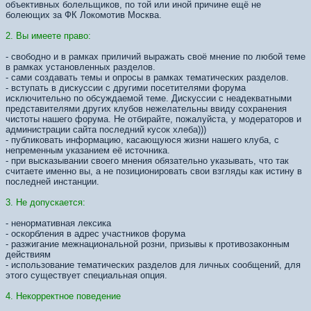
объективных болельщиков, по той или иной причине ещё не
болеющих за ФК Локомотив Москва.
2. Вы имеете право:
- свободно и в рамках приличий выражать своё мнение по любой теме
в рамках установленных разделов.
- сами создавать темы и опросы в рамках тематических разделов.
- вступать в дискуссии с другими посетителями форума
исключительно по обсуждаемой теме. Дискуссии с неадекватными
представителями других клубов нежелательны ввиду сохранения
чистоты нашего форума. Не отбирайте, пожалуйста, у модераторов и
администрации сайта последний кусок хлеба)))
- публиковать информацию, касающуюся жизни нашего клуба, с
непременным указанием её источника.
- при высказывании своего мнения обязательно указывать, что так
считаете именно вы, а не позиционировать свои взгляды как истину в
последней инстанции.
3. Не допускается:
- ненормативная лексика
- оскорбления в адрес участников форума
- разжигание межнациональной розни, призывы к противозаконным
действиям
- использование тематических разделов для личных сообщений, для
этого существует специальная опция.
4. Некорректное поведение