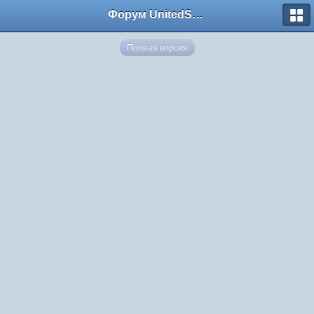
Форум UnitedSouth
Полная версия