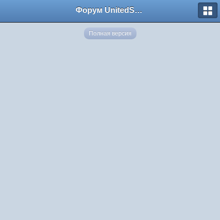
Форум UnitedSouth
Полная версия