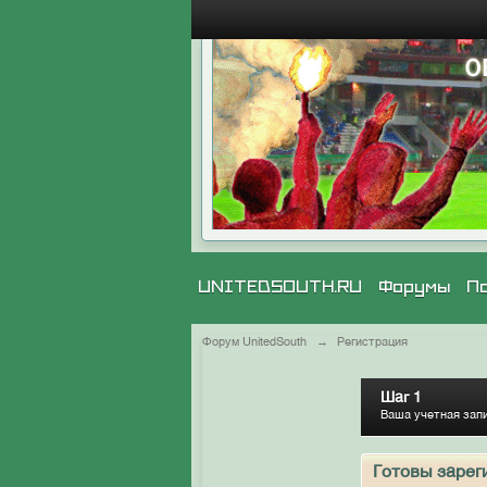
UNITEDSOUTH.RU
Форумы
П
Форум UnitedSouth
→
Регистрация
Шаг 1
Ваша учетная зап
Готовы зарег