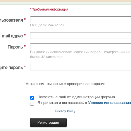
* Требуемая информация
льзователя
*
От 3 до 26 символов
-mail адрес
*
Пароль
*
Вы должны использовать сложный пароль, содержащий не 
более 32 символов
ите пароль
*
Анти-спам: выполните проверочное задание
Получать e-mail от администрации форума
Я прочитал и соглашаюсь с
Условия использования
Privacy Policy