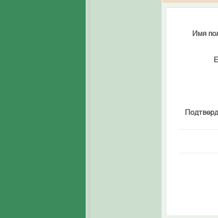
Имя по
E
Подтверд