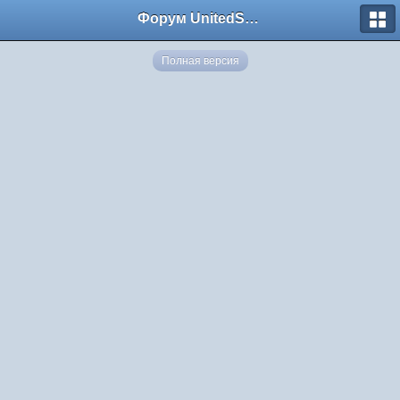
Форум UnitedSouth
Полная версия