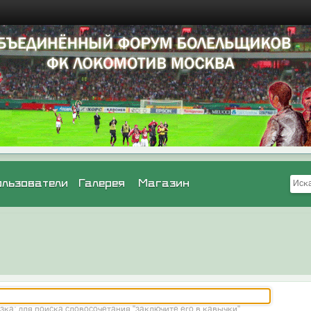
ользователи
Галерея
Магазин
зка: для поиска словосочетания "заключите его в кавычки"