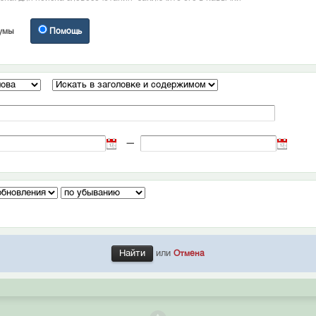
умы
Помощь
—
или
Отмена