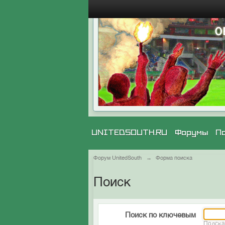
UNITEDSOUTH.RU
Форумы
П
Форум UnitedSouth
→
Форма поиска
Поиск
Поиск по ключевым
Подска