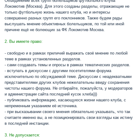
Объединение всех групп болельщиков футбольного клуба
Локомотив (Москва). Для этого созданы разделы, отражающие не
только футбольную жизнь нашего клуба, но и интересы
совершенно разных групп его поклонников. Также будем рады
выслушать мнение объективных болельщиков, по той или иной
причине ещё не болеющих за ФК Локомотив Москва.
2. Вы имеете право:
- свободно и в рамках приличий выражать своё мнение по любой
теме в рамках установленных разделов.
- сами создавать темы и опросы в рамках тематических разделов.
- вступать в дискуссии с другими посетителями форума
исключительно по обсуждаемой теме. Дискуссии с неадекватными
представителями других клубов нежелательны ввиду сохранения
чистоты нашего форума. Не отбирайте, пожалуйста, у модераторов
и администрации сайта последний кусок хлеба)))
- публиковать информацию, касающуюся жизни нашего клуба, с
непременным указанием её источника.
- при высказывании своего мнения обязательно указывать, что так
считаете именно вы, а не позиционировать свои взгляды как истину
в последней инстанции.
3. Не допускается: