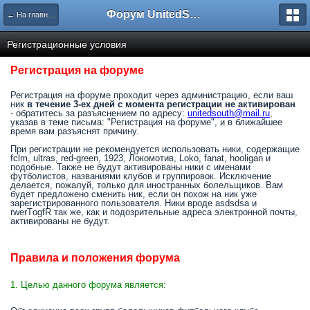
Форум UnitedSouth
← На главную
Регистрационные условия
Регистрация на форуме
Регистрация на форуме проходит через администрацию, если ваш
ник
в течение 3-ех дней с момента регистрации не активирован
- обратитесь за разъяснением по адресу:
unitedsouth@mail.ru
,
указав в теме письма: "Регистрация на форуме", и в ближайшее
время вам разъяснят причину.
При регистрации не рекомендуется использовать ники, содержащие
fclm, ultras, red-green, 1923, Локомотив, Loko, fanat, hooligan и
подобные. Также не будут активированы ники с именами
футболистов, названиями клубов и группировок. Исключение
делается, пожалуй, только для иностранных болельщиков. Вам
будет предложено сменить ник, если он похож на ник уже
зарегистрированного пользователя. Ники вроде asdsdsa и
rwerTоgfR так же, как и подозрительные адреса электронной почты,
активированы не будут.
Правила и положения форума
1. Целью данного форума является: