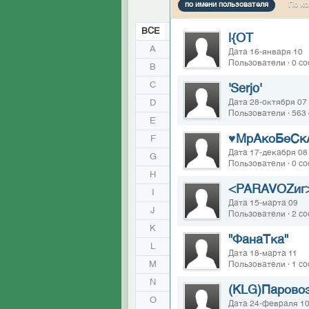
по имени пользователя
По ко
ВСЕ
|{OT
A
Дата 16-января 10
Пользователи · 0 с
B
C
'Serjo'
D
Дата 28-октября 07
Пользователи · 563
E
♥МрАкоБеСк
F
Дата 17-декабря 08
G
Пользователи · 0 с
H
<PARAVOZиг
I
Дата 15-марта 09
J
Пользователи · 2 с
K
"ФанаТка"
L
Дата 18-марта 11
M
Пользователи · 1 с
N
(KLG)Парово
O
Дата 24-февраля 1