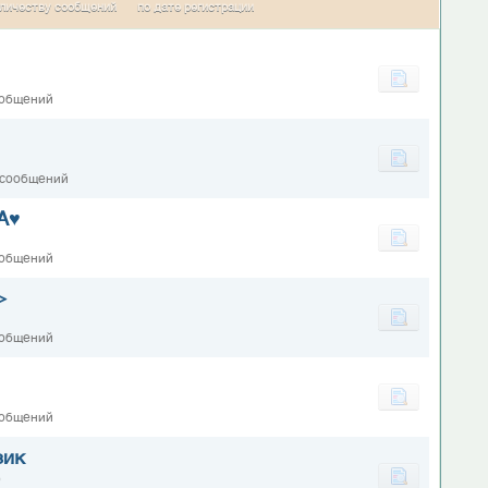
личеству сообщений
по дате регистрации
ообщений
 сообщений
А♥
ообщений
>
ообщений
ообщений
зик
0