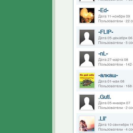
-Ed-
Дата 11-ноября 09
Пользователи · 22 
-FLIP-
Дата 05-декабря 06
Пользователи · 5 с
-nL-
Дата 27-марта 08
Пользователи · 142
-алкаш-
Дата 01-мая 08
Пользователи · 168
.Guti.
Дата 05-января 07
Пользователи · 2 с
.Lil'
Дата 10-сентября 1
Пользователи · 4 с