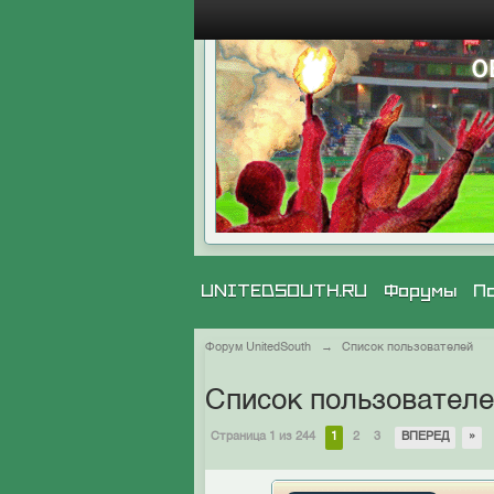
UNITEDSOUTH.RU
Форумы
П
Форум UnitedSouth
→
Список пользователей
Список пользовател
Страница 1 из 244
1
2
3
ВПЕРЕД
»