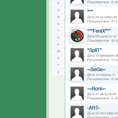
Пользователи · 0 с
P
Q
***
R
Дата 23-октября 06
Пользователи · 51 
S
***FeniX***
T
Дата 08-августа 10
U
Пользователи · 20 
V
*SpliT*
W
Дата 13-февраля 0
X
Пользователи · 0 с
Y
--SeGa--
Z
Дата 16-апреля 11
Пользователи · 0 с
-=Roni=-
Дата 31-августа 08
Пользователи · 0 с
-ART-
Дата 22-сентября 0
Пользователи · 1 с