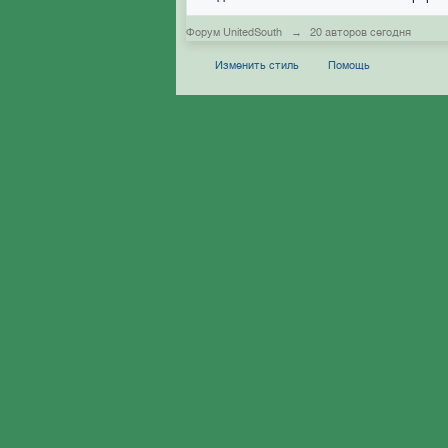
Форум UnitedSouth
→
20 авторов сегодня
Изменить стиль
Помощь