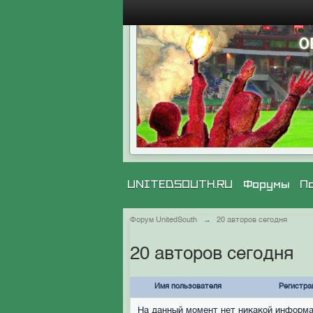
UNITEDSOUTH.RU
Форумы
П
Форум UnitedSouth
→
20 авторов сегодня
20 авторов сегодня
Имя пользователя
Регистра
На данный момент нет никакой информ