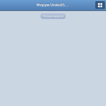
Форум UnitedSouth
Полная версия