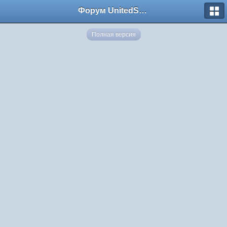
Форум UnitedSouth
Полная версия