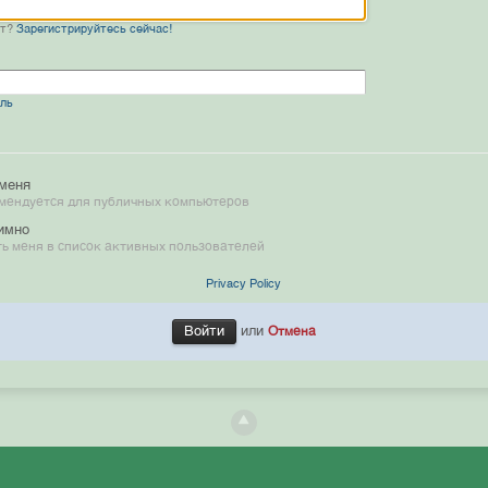
нт?
Зарегистрируйтесь сейчас!
оль
меня
мендуется для публичных компьютеров
имно
ь меня в список активных пользователей
Privacy Policy
или
Отмена