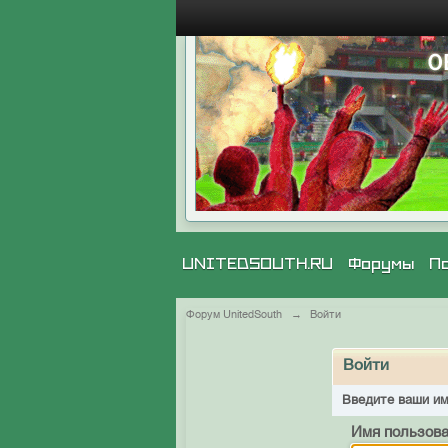
UNITEDSOUTH.RU
Форумы
П
Форум UnitedSouth
→
Войти
Войти
Введите ваши им
Имя пользова