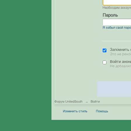
Необходим аккау
Пароль
Я забыл свой пар
Запомнить 
Это не реко
Войти анон
Не добавлят
Форум UnitedSouth
→
Войти
Изменить стиль
Помощь