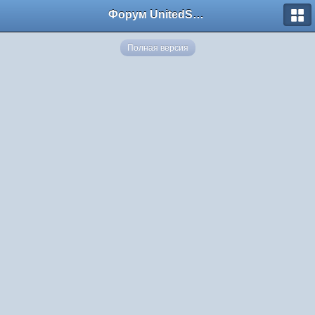
Форум UnitedSouth
Полная версия