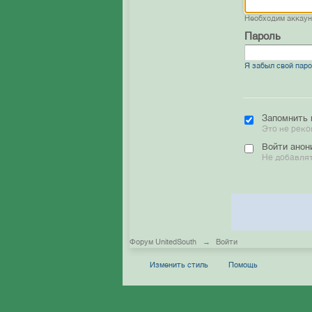
Необходим аккау
Пароль
Я забыл свой пар
Запомнить 
Это не реко
Войти анон
Не добавлят
Форум UnitedSouth
→
Войти
Изменить стиль
Помощь