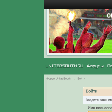
UNITEDSOUTH.RU
Форумы
П
Форум UnitedSouth
→
Войти
Войти
Введите ваши им
Имя пользова