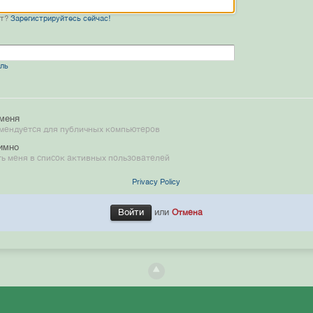
нт?
Зарегистрируйтесь сейчас!
оль
меня
мендуется для публичных компьютеров
имно
ь меня в список активных пользователей
Privacy Policy
или
Отмена