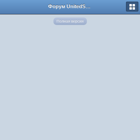
Форум UnitedSouth
Полная версия