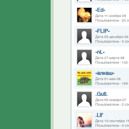
-Ed-
Дата 11-ноября 09
Пользователи · 22 
-FLIP-
Дата 05-декабря 06
Пользователи · 5 с
-nL-
Дата 27-марта 08
Пользователи · 142
-алкаш-
Дата 01-мая 08
Пользователи · 168
.Guti.
Дата 05-января 07
Пользователи · 2 с
.Lil'
Дата 10-сентября 1
Пользователи · 4 с