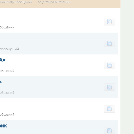
личеству сообщений
по дате регистрации
ообщений
 сообщений
А♥
ообщений
>
ообщений
ообщений
зик
0