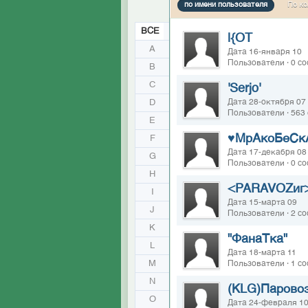
по имени пользователя
По ко
ВСЕ
|{OT
A
Дата 16-января 10
Пользователи · 0 с
B
C
'Serjo'
D
Дата 28-октября 07
Пользователи · 563
E
♥МрАкоБеСк
F
Дата 17-декабря 08
G
Пользователи · 0 с
H
<PARAVOZиг
I
Дата 15-марта 09
J
Пользователи · 2 с
K
"ФанаТка"
L
Дата 18-марта 11
M
Пользователи · 1 с
N
(KLG)Парово
O
Дата 24-февраля 1