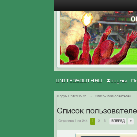
UNITEDSOUTH.RU
Форумы
П
Форум UnitedSouth
→
Список пользователей
Список пользовател
Страница 1 из 244
1
2
3
ВПЕРЕД
»