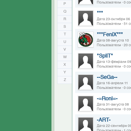
Пользователи · 0 с
P
Q
***
R
Дата 23-октября 06
Пользователи · 51 
S
***FeniX***
T
Дата 08-августа 10
U
Пользователи · 20 
V
*SpliT*
W
Дата 13-февраля 0
X
Пользователи · 0 с
Y
--SeGa--
Z
Дата 16-апреля 11
Пользователи · 0 с
-=Roni=-
Дата 31-августа 08
Пользователи · 0 с
-ART-
Дата 22-сентября 0
Пользователи · 1 с