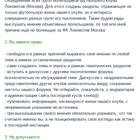
Объединение всех групп болельщиков футбольного клуба
Локомотив (Москва). Для этого созданы разделы, отражающие не
только футбольную жизнь нашего клуба, но и интересы
совершенно разных групп его поклонников. Также будем рады
выслушать мнение объективных болельщиков, по той или иной
причине ещё не болеющих за ФК Локомотив Москва.
2. Вы имеете право:
- свободно и в рамках приличий выражать своё мнение по любой
теме в рамках установленных разделов.
- сами создавать темы и опросы в рамках тематических разделов.
- вступать в дискуссии с другими посетителями форума
исключительно по обсуждаемой теме. Дискуссии с неадекватными
представителями других клубов нежелательны ввиду сохранения
чистоты нашего форума. Не отбирайте, пожалуйста, у модераторов
и администрации сайта последний кусок хлеба)))
- публиковать информацию, касающуюся жизни нашего клуба, с
непременным указанием её источника.
- при высказывании своего мнения обязательно указывать, что так
считаете именно вы, а не позиционировать свои взгляды как истину
в последней инстанции.
3. Не допускается: