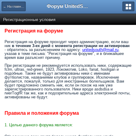
Форум UnitedSouth
← На главную
Регистрационные условия
Регистрация на форуме
Регистрация на форуме проходит через администрацию, если ваш
ник
в течение 3-ех дней с момента регистрации не активирован
- обратитесь за разъяснением по адресу:
unitedsouth@mail.ru
,
указав в теме письма: "Регистрация на форуме", и в ближайшее
время вам разъяснят причину.
При регистрации не рекомендуется использовать ники, содержащие
fclm, ultras, red-green, 1923, Локомотив, Loko, fanat, hooligan и
подобные. Также не будут активированы ники с именами
футболистов, названиями клубов и группировок. Исключение
делается, пожалуй, только для иностранных болельщиков. Вам
будет предложено сменить ник, если он похож на ник уже
зарегистрированного пользователя. Ники вроде asdsdsa и
rwerTоgfR так же, как и подозрительные адреса электронной почты,
активированы не будут.
Правила и положения форума
1. Целью данного форума является: