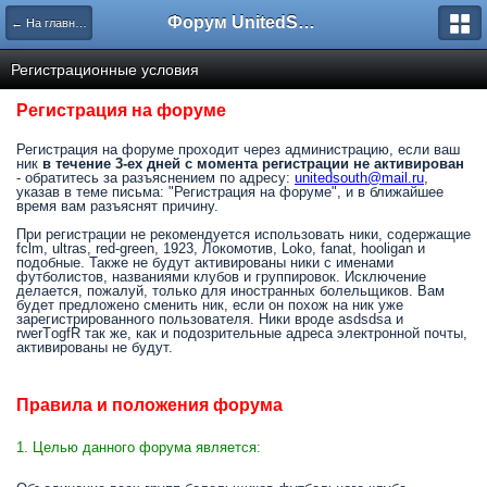
Форум UnitedSouth
← На главную
Регистрационные условия
Регистрация на форуме
Регистрация на форуме проходит через администрацию, если ваш
ник
в течение 3-ех дней с момента регистрации не активирован
- обратитесь за разъяснением по адресу:
unitedsouth@mail.ru
,
указав в теме письма: "Регистрация на форуме", и в ближайшее
время вам разъяснят причину.
При регистрации не рекомендуется использовать ники, содержащие
fclm, ultras, red-green, 1923, Локомотив, Loko, fanat, hooligan и
подобные. Также не будут активированы ники с именами
футболистов, названиями клубов и группировок. Исключение
делается, пожалуй, только для иностранных болельщиков. Вам
будет предложено сменить ник, если он похож на ник уже
зарегистрированного пользователя. Ники вроде asdsdsa и
rwerTоgfR так же, как и подозрительные адреса электронной почты,
активированы не будут.
Правила и положения форума
1. Целью данного форума является: