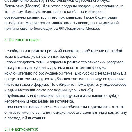
Объединение всех групп болельщиков футбольного клуба
Локомотив (Москва). Для этого созданы разделы, отражающие не
только футбольную жизнь нашего клуба, но и интересы
совершенно разных групп его поклонников. Также будем рады
выслушать мнение объективных болельщиков, по той или иной
причине ещё не болеющих за ФК Локомотив Москва.
2. Вы имеете право:
- свободно и в рамках приличий выражать своё мнение по любой
теме в рамках установленных разделов.
- сами создавать темы и опросы в рамках тематических разделов.
- вступать в дискуссии с другими посетителями форума
исключительно по обсуждаемой теме. Дискуссии с неадекватными
представителями других клубов нежелательны ввиду сохранения
чистоты нашего форума. Не отбирайте, пожалуйста, у модераторов
и администрации сайта последний кусок хлеба)))
- публиковать информацию, касающуюся жизни нашего клуба, с
непременным указанием её источника.
- при высказывании своего мнения обязательно указывать, что так
считаете именно вы, а не позиционировать свои взгляды как истину
в последней инстанции.
3. Не допускается: