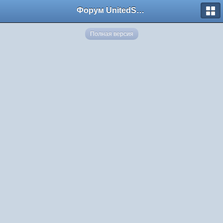
Форум UnitedSouth
Полная версия