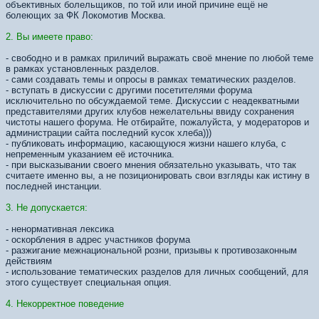
объективных болельщиков, по той или иной причине ещё не
болеющих за ФК Локомотив Москва.
2. Вы имеете право:
- свободно и в рамках приличий выражать своё мнение по любой теме
в рамках установленных разделов.
- сами создавать темы и опросы в рамках тематических разделов.
- вступать в дискуссии с другими посетителями форума
исключительно по обсуждаемой теме. Дискуссии с неадекватными
представителями других клубов нежелательны ввиду сохранения
чистоты нашего форума. Не отбирайте, пожалуйста, у модераторов и
администрации сайта последний кусок хлеба)))
- публиковать информацию, касающуюся жизни нашего клуба, с
непременным указанием её источника.
- при высказывании своего мнения обязательно указывать, что так
считаете именно вы, а не позиционировать свои взгляды как истину в
последней инстанции.
3. Не допускается:
- ненормативная лексика
- оскорбления в адрес участников форума
- разжигание межнациональной розни, призывы к противозаконным
действиям
- использование тематических разделов для личных сообщений, для
этого существует специальная опция.
4. Некорректное поведение