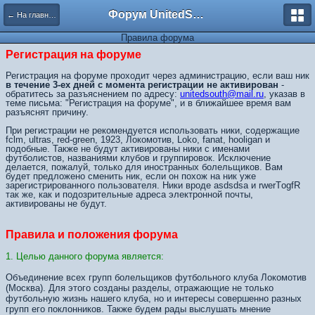
Форум UnitedSouth
← На главную
Правила форума
Регистрация на форуме
Регистрация на форуме проходит через администрацию, если ваш ник
в течение 3-ех дней с момента регистрации не активирован
-
обратитесь за разъяснением по адресу:
unitedsouth@mail.ru
, указав в
теме письма: "Регистрация на форуме", и в ближайшее время вам
разъяснят причину.
При регистрации не рекомендуется использовать ники, содержащие
fclm, ultras, red-green, 1923, Локомотив, Loko, fanat, hooligan и
подобные. Также не будут активированы ники с именами
футболистов, названиями клубов и группировок. Исключение
делается, пожалуй, только для иностранных болельщиков. Вам
будет предложено сменить ник, если он похож на ник уже
зарегистрированного пользователя. Ники вроде asdsdsa и rwerTоgfR
так же, как и подозрительные адреса электронной почты,
активированы не будут.
Правила и положения форума
1. Целью данного форума является:
Объединение всех групп болельщиков футбольного клуба Локомотив
(Москва). Для этого созданы разделы, отражающие не только
футбольную жизнь нашего клуба, но и интересы совершенно разных
групп его поклонников. Также будем рады выслушать мнение