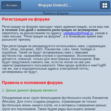
Форум UnitedSouth
← На главную
Правила форума
Регистрация на форуме
Регистрация на форуме проходит через администрацию, если ваш ник
в течение 3-ех дней с момента регистрации не активирован
-
обратитесь за разъяснением по адресу:
unitedsouth@mail.ru
, указав в
теме письма: "Регистрация на форуме", и в ближайшее время вам
разъяснят причину.
При регистрации не рекомендуется использовать ники, содержащие
fclm, ultras, red-green, 1923, Локомотив, Loko, fanat, hooligan и
подобные. Также не будут активированы ники с именами
футболистов, названиями клубов и группировок. Исключение
делается, пожалуй, только для иностранных болельщиков. Вам
будет предложено сменить ник, если он похож на ник уже
зарегистрированного пользователя. Ники вроде asdsdsa и rwerTоgfR
так же, как и подозрительные адреса электронной почты,
активированы не будут.
Правила и положения форума
1. Целью данного форума является:
Объединение всех групп болельщиков футбольного клуба Локомотив
(Москва). Для этого созданы разделы, отражающие не только
футбольную жизнь нашего клуба, но и интересы совершенно разных
групп его поклонников. Также будем рады выслушать мнение