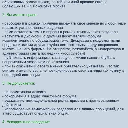
объективных болельщиков, по той или иной причине ещё не
болеющих за ФК Локомотив Москва.
2. Вы имеете право:
- свободно и в рамках приличий выражать своё мнение по любой теме
в рамках установленных разделов.
- сами создавать темы и опросы в рамках тематических разделов.
- вступать в дискуссии с другими посетителями форума
исключительно по обсуждаемой теме. Дискуссии с неадекватными
представителями других клубов нежелательны ввиду сохранения
чистоты нашего форума. Не отбирайте, пожалуйста, у модераторов и
администрации сайта последний кусок хлеба)))
- публиковать информацию, касающуюся жизни нашего клуба, с
непременным указанием её источника.
- при высказывании своего мнения обязательно указывать, что так
считаете именно вы, а не позиционировать свои взгляды как истину в
последней инстанции.
3. Не допускается:
- ненормативная лексика
- оскорбления в адрес участников форума
- разжигание межнациональной розни, призывы к противозаконным
действиям
- использование тематических разделов для личных сообщений, для
этого существует специальная опция.
4. Некорректное поведение