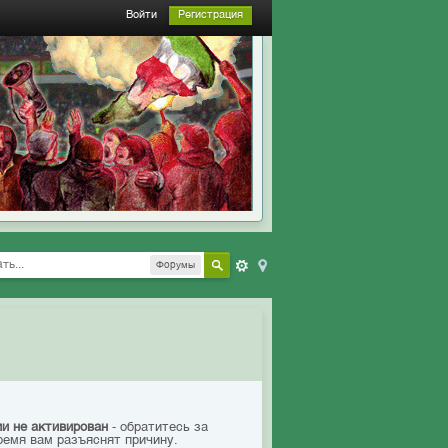
Войти
Регистрация
Форумы
ии не активирован
- обратитесь за
ремя вам разъяснят причину.