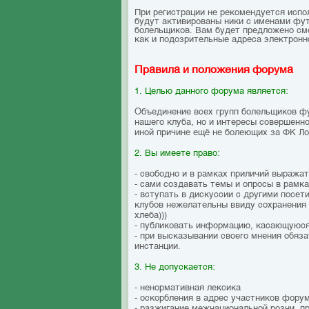
При регистрации не рекомендуется исполь
будут активированы ники с именами фут
болельщиков. Вам будет предложено смен
как и подозрительные адреса электронн
Правила и положения форума
1. Целью данного форума является:
Объединение всех групп болельщиков ф
нашего клуба, но и интересы совершенн
иной причине ещё не болеющих за ФК Л
2. Вы имеете право:
- свободно и в рамках приличий выража
- сами создавать темы и опросы в рамк
- вступать в дискуссии с другими посе
клубов нежелательны ввиду сохранения 
хлеба)))
- публиковать информацию, касающуюся
- при высказывании своего мнения обяза
инстанции.
3. Не допускается:
- ненормативная лексика
- оскорбления в адрес участников фору
- разжигание межнациональной розни, 