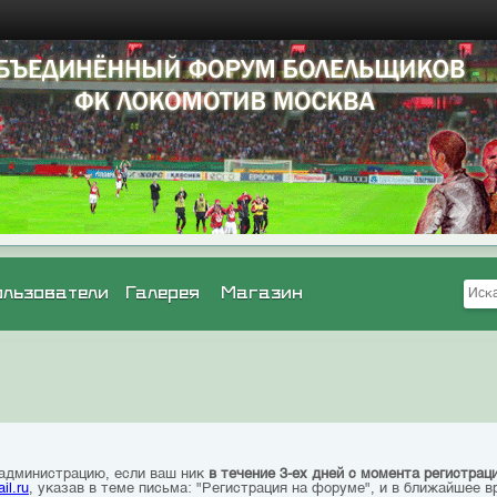
ользователи
Галерея
Магазин
 администрацию, если ваш ник
в течение 3-ех дней с момента регистрац
il.ru
, указав в теме письма: "Регистрация на форуме", и в ближайшее в