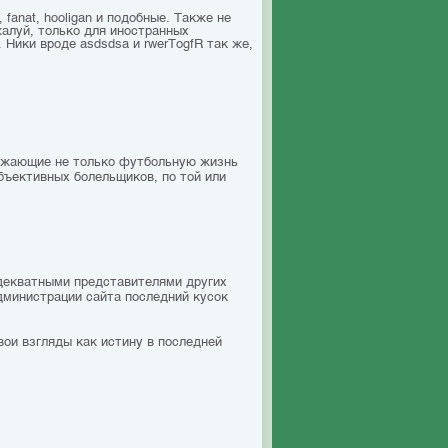
 fanat, hooligan и подобные. Также не
жалуй, только для иностранных
 Ники вроде asdsdsa и rwerTоgfR так же,
ражающие не только футбольную жизнь
бъективных болельщиков, по той или
адекватными представителями других
дминистрации сайта последний кусок
вои взгляды как истину в последней