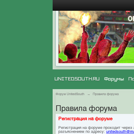
UNITEDSOUTH.RU
Форумы
П
Форум UnitedSouth
→
Правила форума
Правила форума
Регистрация на форуме
Регистрация на форуме проходит через
разъяснением по адресу:
unitedsouth@ma