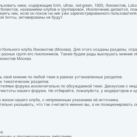
зовать ники, содержащие fclm, ultras, red-green, 1923, Локомотив, Loko,
болистов, названиями клубов и группировок. Исключение делается, по
ить ник, если он похож на ник уже зарегистрированного пользователя.
ой почты, активированы не будут.
утбольного клуба Локомотив (Москва). Для этого созданы разделы, от
о разных групп его поклонников. Также будем рады выслушать мнение о
окомотив Москва.
ть своё мнение по любой теме в рамках установленных разделов.
ах тематических разделов.
тителями форума исключительно по обсуждаемой теме. Дискуссии с не
чистоты нашего форума. Не отбирайте, пожалуйста, у модераторов и а
 жизни нашего клуба, с непременным указанием её источника.
тельно указывать, что так считаете именно вы, а не позиционировать с
ма
призывы к противозаконным действиям