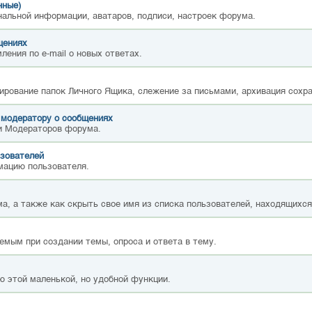
нные)
нальной информации, аватаров, подписи, настроек форума.
щениях
ления по e-mail о новых ответах.
ирование папок Личного Ящика, слежение за письмами, архивация сохр
 модератору о сообщениях
и Модераторов форума.
зователей
мацию пользователя.
а, а также как скрыть свое имя из списка пользователей, находящихс
емым при создании темы, опроса и ответа в тему.
ю этой маленькой, но удобной функции.