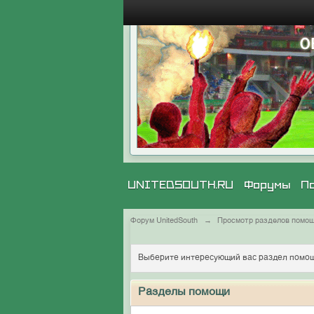
UNITEDSOUTH.RU
Форумы
П
Форум UnitedSouth
→
Просмотр разделов помо
Выберите интересующий вас раздел помощ
Разделы помощи