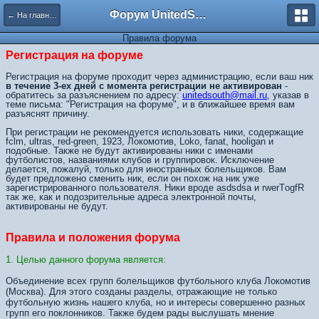
Форум UnitedSouth
← На главную
Правила форума
Регистрация на форуме
Регистрация на форуме проходит через администрацию, если ваш ник
в течение 3-ех дней с момента регистрации не активирован
-
обратитесь за разъяснением по адресу:
unitedsouth@mail.ru
, указав в
теме письма: "Регистрация на форуме", и в ближайшее время вам
разъяснят причину.
При регистрации не рекомендуется использовать ники, содержащие
fclm, ultras, red-green, 1923, Локомотив, Loko, fanat, hooligan и
подобные. Также не будут активированы ники с именами
футболистов, названиями клубов и группировок. Исключение
делается, пожалуй, только для иностранных болельщиков. Вам
будет предложено сменить ник, если он похож на ник уже
зарегистрированного пользователя. Ники вроде asdsdsa и rwerTоgfR
так же, как и подозрительные адреса электронной почты,
активированы не будут.
Правила и положения форума
1. Целью данного форума является:
Объединение всех групп болельщиков футбольного клуба Локомотив
(Москва). Для этого созданы разделы, отражающие не только
футбольную жизнь нашего клуба, но и интересы совершенно разных
групп его поклонников. Также будем рады выслушать мнение