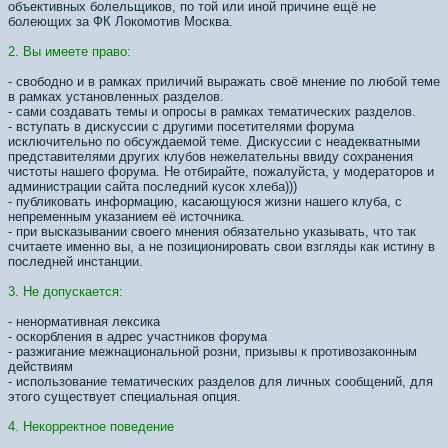
объективных болельщиков, по той или иной причине ещё не
болеющих за ФК Локомотив Москва.
2. Вы имеете право:
- свободно и в рамках приличий выражать своё мнение по любой теме
в рамках установленных разделов.
- сами создавать темы и опросы в рамках тематических разделов.
- вступать в дискуссии с другими посетителями форума
исключительно по обсуждаемой теме. Дискуссии с неадекватными
представителями других клубов нежелательны ввиду сохранения
чистоты нашего форума. Не отбирайте, пожалуйста, у модераторов и
администрации сайта последний кусок хлеба)))
- публиковать информацию, касающуюся жизни нашего клуба, с
непременным указанием её источника.
- при высказывании своего мнения обязательно указывать, что так
считаете именно вы, а не позиционировать свои взгляды как истину в
последней инстанции.
3. Не допускается:
- ненормативная лексика
- оскорбления в адрес участников форума
- разжигание межнациональной розни, призывы к противозаконным
действиям
- использование тематических разделов для личных сообщений, для
этого существует специальная опция.
4. Некорректное поведение