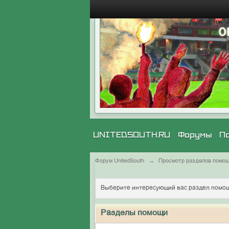
UNITEDSOUTH.RU
Форумы
П
Форум UnitedSouth
→
Просмотр разделов помо
Выберите интересующий вас раздел помощ
Разделы помощи