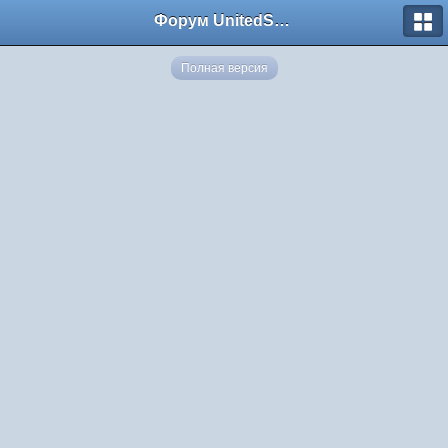
Форум UnitedSouth
Полная версия