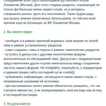
Объединение всех групп болельщиков футбольного клуба
Локомотив (Москва). Для этого созданы разделы, отражающие не
только футбольную жизнь нашего клуба, но и интересы
совершенно разных групп его поклонников. Также будем рады
выслушать мнение объективных болельщиков, по той или иной
причине ещё не болеющих за ФК Локомотив Москва.
2. Вы имеете право:
- свободно и в рамках приличий выражать своё мнение по любой
теме в рамках установленных разделов.
- сами создавать темы и опросы в рамках тематических разделов.
- вступать в дискуссии с другими посетителями форума
исключительно по обсуждаемой теме. Дискуссии с неадекватными
представителями других клубов нежелательны ввиду сохранения
чистоты нашего форума. Не отбирайте, пожалуйста, у модераторов
и администрации сайта последний кусок хлеба)))
- публиковать информацию, касающуюся жизни нашего клуба, с
непременным указанием её источника.
- при высказывании своего мнения обязательно указывать, что так
считаете именно вы, а не позиционировать свои взгляды как истину
в последней инстанции.
3. Не допускается: