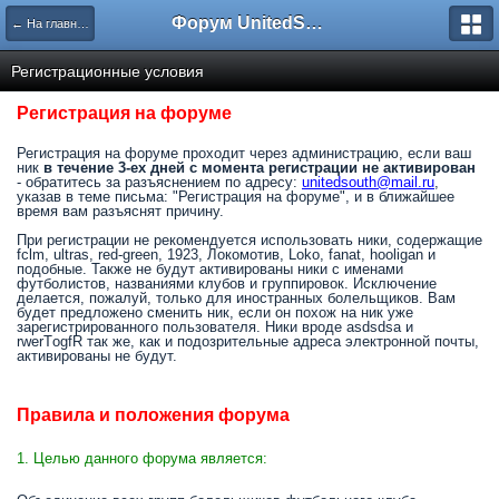
Форум UnitedSouth
← На главную
Регистрационные условия
Регистрация на форуме
Регистрация на форуме проходит через администрацию, если ваш
ник
в течение 3-ех дней с момента регистрации не активирован
- обратитесь за разъяснением по адресу:
unitedsouth@mail.ru
,
указав в теме письма: "Регистрация на форуме", и в ближайшее
время вам разъяснят причину.
При регистрации не рекомендуется использовать ники, содержащие
fclm, ultras, red-green, 1923, Локомотив, Loko, fanat, hooligan и
подобные. Также не будут активированы ники с именами
футболистов, названиями клубов и группировок. Исключение
делается, пожалуй, только для иностранных болельщиков. Вам
будет предложено сменить ник, если он похож на ник уже
зарегистрированного пользователя. Ники вроде asdsdsa и
rwerTоgfR так же, как и подозрительные адреса электронной почты,
активированы не будут.
Правила и положения форума
1. Целью данного форума является: