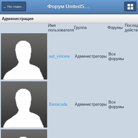
Форум UnitedSouth
← На главную
Администрация
Имя
После
Группа
Форумы
пользователя
действ
Все
aut_vincere
Администраторы
форумы
Все
Barracuda
Администраторы
форумы