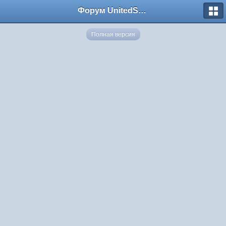
Форум UnitedSouth
Полная версия