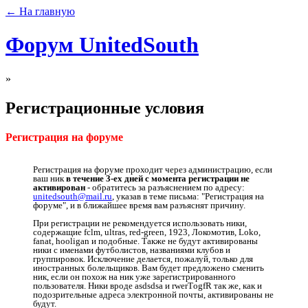
← На главную
Форум UnitedSouth
»
Регистрационные условия
Регистрация на форуме
Регистрация на форуме проходит через администрацию, если
ваш ник
в течение 3-ех дней с момента регистрации не
активирован
- обратитесь за разъяснением по адресу:
unitedsouth@mail.ru
, указав в теме письма: "Регистрация на
форуме", и в ближайшее время вам разъяснят причину.
При регистрации не рекомендуется использовать ники,
содержащие fclm, ultras, red-green, 1923, Локомотив, Loko,
fanat, hooligan и подобные. Также не будут активированы
ники с именами футболистов, названиями клубов и
группировок. Исключение делается, пожалуй, только для
иностранных болельщиков. Вам будет предложено сменить
ник, если он похож на ник уже зарегистрированного
пользователя. Ники вроде asdsdsa и rwerTоgfR так же, как и
подозрительные адреса электронной почты, активированы не
будут.