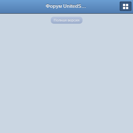
Форум UnitedSouth
Полная версия