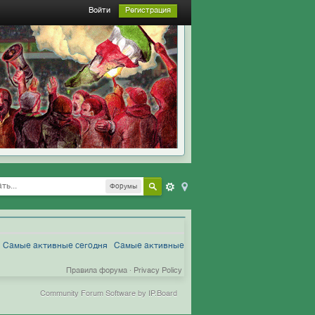
Войти
Регистрация
Форумы
Самые активные сегодня
Самые активные
Правила форума
·
Privacy Policy
Community Forum Software by IP.Board