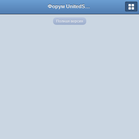
Форум UnitedSouth
Полная версия