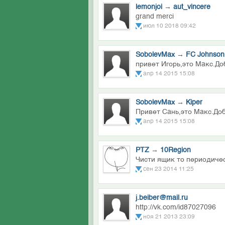
lemonjoi
→
aut_vincere
grand merci
июл 10 2018 09:42
SobolevMax
→
FC Johnson
привет Игорь,это Макс.До
апр 14 2015 15:08
SobolevMax
→
Kiper
Привет Сань,это Макс.Доб
апр 14 2015 15:08
PTZ
→
10Region
Чисти ящик то периодиче
сен 23 2014 11:25
j.beiber@mail.ru
http://vk.com/id87027096
ноя 21 2013 23:09