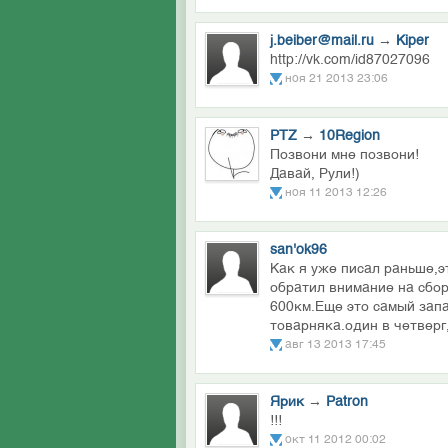
j.beiber@mail.ru
→
Kiper
http://vk.com/id87027096
ноя 21 2013 23:06
PTZ
→
10Region
Позвони мне позвони!
Давай, Рули!)
ноя 11 2013 12:26
san'ok96
Как я уже писал раньше,э
обратил внимание на сбор
600км.Еще это самый зап
товарняка.один в четверг
авг 13 2013 17:45
Ярик
→
Patron
!!!
окт 11 2012 00:02