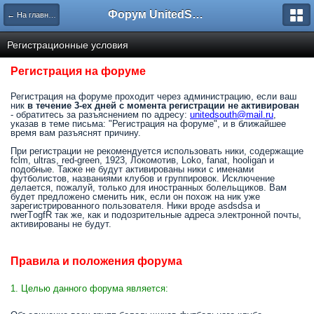
Форум UnitedSouth
← На главную
Регистрационные условия
Регистрация на форуме
Регистрация на форуме проходит через администрацию, если ваш
ник
в течение 3-ех дней с момента регистрации не активирован
- обратитесь за разъяснением по адресу:
unitedsouth@mail.ru
,
указав в теме письма: "Регистрация на форуме", и в ближайшее
время вам разъяснят причину.
При регистрации не рекомендуется использовать ники, содержащие
fclm, ultras, red-green, 1923, Локомотив, Loko, fanat, hooligan и
подобные. Также не будут активированы ники с именами
футболистов, названиями клубов и группировок. Исключение
делается, пожалуй, только для иностранных болельщиков. Вам
будет предложено сменить ник, если он похож на ник уже
зарегистрированного пользователя. Ники вроде asdsdsa и
rwerTоgfR так же, как и подозрительные адреса электронной почты,
активированы не будут.
Правила и положения форума
1. Целью данного форума является: