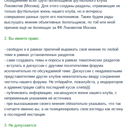
Объединение всех групп болельщиков футбольного клуба
Локомотив (Москва). Для этого созданы разделы, отражающие не
только футбольную жизнь нашего клуба, но и интересы
совершенно разных групп его поклонников. Также будем рады
выслушать мнение объективных болельщиков, по той или иной
причине ещё не болеющих за ФК Локомотив Москва.
2. Вы имеете право:
- свободно и в рамках приличий выражать своё мнение по любой
теме в рамках установленных разделов.
- сами создавать темы и опросы в рамках тематических разделов.
- вступать в дискуссии с другими посетителями форума
исключительно по обсуждаемой теме. Дискуссии с неадекватными
представителями других клубов нежелательны ввиду сохранения
чистоты нашего форума. Не отбирайте, пожалуйста, у модераторов
и администрации сайта последний кусок хлеба)))
- публиковать информацию, касающуюся жизни нашего клуба, с
непременным указанием её источника.
- при высказывании своего мнения обязательно указывать, что так
считаете именно вы, а не позиционировать свои взгляды как истину
в последней инстанции.
3. Не допускается: