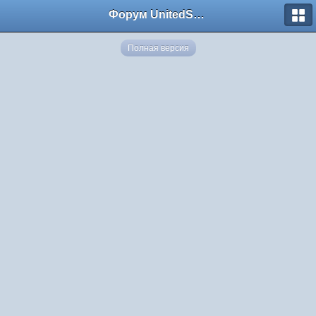
Форум UnitedSouth
Полная версия